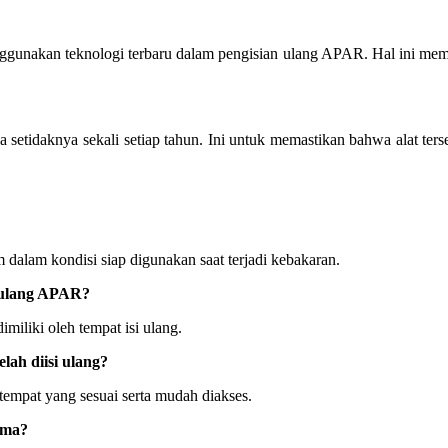
ggunakan teknologi terbaru dalam pengisian ulang APAR. Hal ini mem
etidaknya sekali setiap tahun. Ini untuk memastikan bahwa alat terse
alam kondisi siap digunakan saat terjadi kebakaran.
i ulang APAR?
imiliki oleh tempat isi ulang.
ah diisi ulang?
empat yang sesuai serta mudah diakses.
ama?