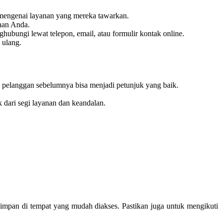
 mengenai layanan yang mereka tawarkan.
uhan Anda.
ubungi lewat telepon, email, atau formulir kontak online.
 ulang.
ri pelanggan sebelumnya bisa menjadi petunjuk yang baik.
 dari segi layanan dan keandalan.
simpan di tempat yang mudah diakses. Pastikan juga untuk mengikuti