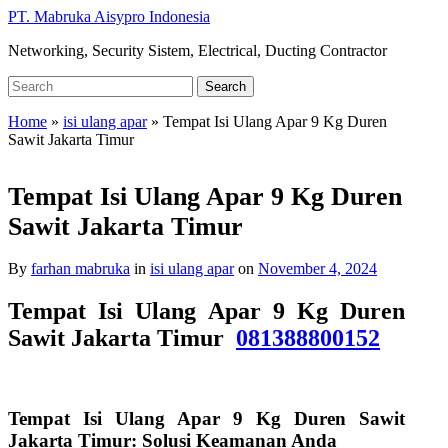
Skip
PT. Mabruka Aisypro Indonesia
to
Networking, Security Sistem, Electrical, Ducting Contractor
main
content
Search
Search
for:
Home
»
isi ulang apar
»
Tempat Isi Ulang Apar 9 Kg Duren
Sawit Jakarta Timur
Tempat Isi Ulang Apar 9 Kg Duren
Sawit Jakarta Timur
By
farhan mabruka
in
isi ulang apar
on
November 4, 2024
Tempat Isi Ulang Apar 9 Kg Duren
Sawit Jakarta Timur
081388800152
Tempat Isi Ulang Apar 9 Kg Duren Sawit
Jakarta Timur: Solusi Keamanan Anda