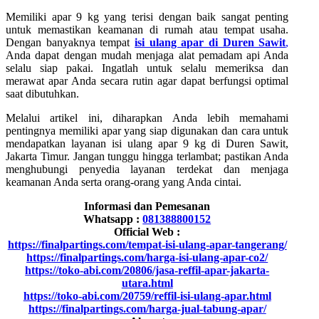
Memiliki apar 9 kg yang terisi dengan baik sangat penting
untuk memastikan keamanan di rumah atau tempat usaha.
Dengan banyaknya tempat
isi ulang apar di Duren Sawit
,
Anda dapat dengan mudah menjaga alat pemadam api Anda
selalu siap pakai. Ingatlah untuk selalu memeriksa dan
merawat apar Anda secara rutin agar dapat berfungsi optimal
saat dibutuhkan.
Melalui artikel ini, diharapkan Anda lebih memahami
pentingnya memiliki apar yang siap digunakan dan cara untuk
mendapatkan layanan isi ulang apar 9 kg di Duren Sawit,
Jakarta Timur. Jangan tunggu hingga terlambat; pastikan Anda
menghubungi penyedia layanan terdekat dan menjaga
keamanan Anda serta orang-orang yang Anda cintai.
Informasi dan Pemesanan
Whatsapp :
081388800152
Official Web :
https://finalpartings.com/tempat-isi-ulang-apar-tangerang/
https://finalpartings.com/harga-isi-ulang-apar-co2/
https://toko-abi.com/20806/jasa-reffil-apar-jakarta-
utara.html
https://toko-abi.com/20759/reffil-isi-ulang-apar.html
https://finalpartings.com/harga-jual-tabung-apar/