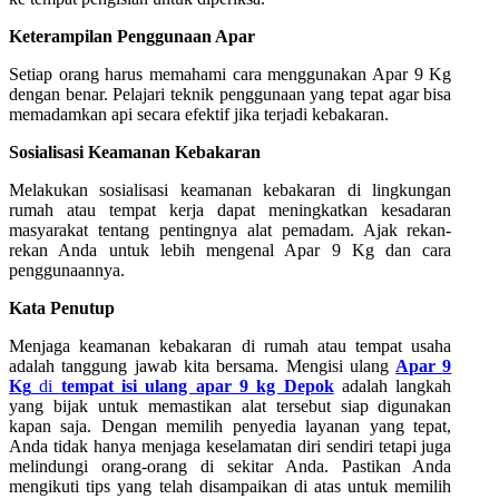
Keterampilan Penggunaan Apar
Setiap orang harus memahami cara menggunakan Apar 9 Kg
dengan benar. Pelajari teknik penggunaan yang tepat agar bisa
memadamkan api secara efektif jika terjadi kebakaran.
Sosialisasi Keamanan Kebakaran
Melakukan sosialisasi keamanan kebakaran di lingkungan
rumah atau tempat kerja dapat meningkatkan kesadaran
masyarakat tentang pentingnya alat pemadam. Ajak rekan-
rekan Anda untuk lebih mengenal Apar 9 Kg dan cara
penggunaannya.
Kata Penutup
Menjaga keamanan kebakaran di rumah atau tempat usaha
adalah tanggung jawab kita bersama. Mengisi ulang
Apar 9
Kg
di
tempat isi ulang apar 9 kg Depok
adalah langkah
yang bijak untuk memastikan alat tersebut siap digunakan
kapan saja. Dengan memilih penyedia layanan yang tepat,
Anda tidak hanya menjaga keselamatan diri sendiri tetapi juga
melindungi orang-orang di sekitar Anda. Pastikan Anda
mengikuti tips yang telah disampaikan di atas untuk memilih