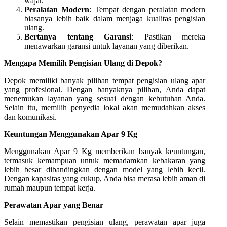
wajar.
Peralatan Modern
: Tempat dengan peralatan modern
biasanya lebih baik dalam menjaga kualitas pengisian
ulang.
Bertanya tentang Garansi
: Pastikan mereka
menawarkan garansi untuk layanan yang diberikan.
Mengapa Memilih Pengisian Ulang di Depok?
Depok memiliki banyak pilihan tempat pengisian ulang apar
yang profesional. Dengan banyaknya pilihan, Anda dapat
menemukan layanan yang sesuai dengan kebutuhan Anda.
Selain itu, memilih penyedia lokal akan memudahkan akses
dan komunikasi.
Keuntungan Menggunakan Apar 9 Kg
Menggunakan Apar 9 Kg memberikan banyak keuntungan,
termasuk kemampuan untuk memadamkan kebakaran yang
lebih besar dibandingkan dengan model yang lebih kecil.
Dengan kapasitas yang cukup, Anda bisa merasa lebih aman di
rumah maupun tempat kerja.
Perawatan Apar yang Benar
Selain memastikan pengisian ulang, perawatan apar juga