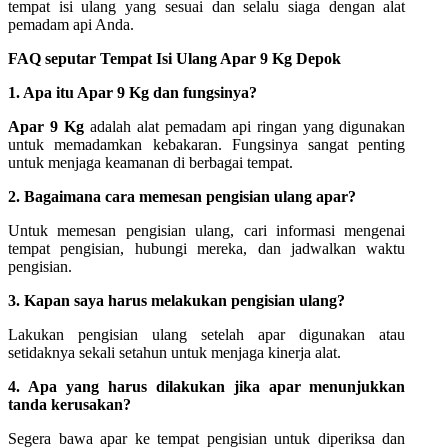
tempat isi ulang yang sesuai dan selalu siaga dengan alat
pemadam api Anda.
FAQ seputar Tempat Isi Ulang Apar 9 Kg Depok
1. Apa itu Apar 9 Kg dan fungsinya?
Apar 9 Kg
adalah alat pemadam api ringan yang digunakan
untuk memadamkan kebakaran. Fungsinya sangat penting
untuk menjaga keamanan di berbagai tempat.
2. Bagaimana cara memesan pengisian ulang apar?
Untuk memesan pengisian ulang, cari informasi mengenai
tempat pengisian, hubungi mereka, dan jadwalkan waktu
pengisian.
3. Kapan saya harus melakukan pengisian ulang?
Lakukan pengisian ulang setelah apar digunakan atau
setidaknya sekali setahun untuk menjaga kinerja alat.
4. Apa yang harus dilakukan jika apar menunjukkan
tanda kerusakan?
Segera bawa apar ke tempat pengisian untuk diperiksa dan