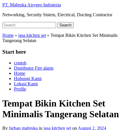
Skip
PT. Mabruka Aisypro Indonesia
to
Networking, Security Sistem, Electrical, Ducting Contractor
main
content
Search
Search
for:
Home
»
jasa kitchen set
»
Tempat Bikin Kitchen Set Minimalis
Tangerang Selatan
Start here
contoh
Distributor Fire alarm
Home
Hubungi Kami
Lokasi Kami
Profile
Tempat Bikin Kitchen Set
Minimalis Tangerang Selatan
By
farhan mabruka
in
jasa kitchen set
on
August 2, 2024