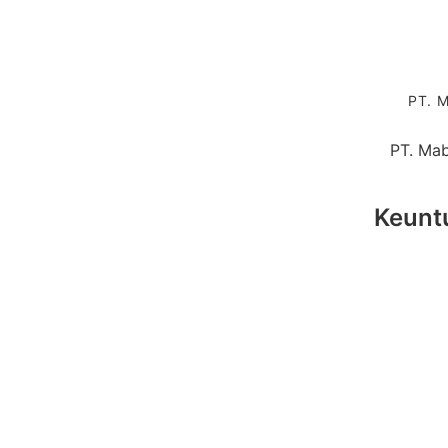
PT. M
PT. Mab
Keunt