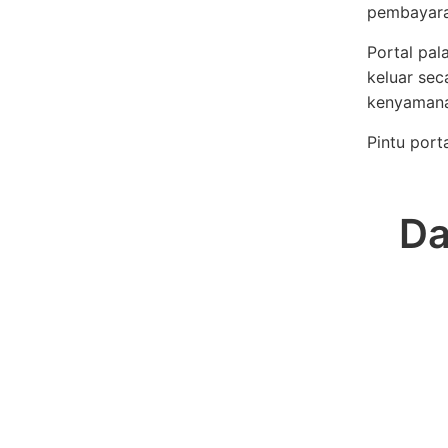
pembayara
Portal pa
keluar sec
kenyamana
Pintu porta
Da