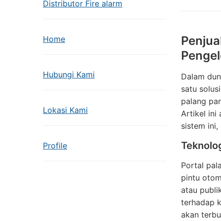
Distributor Fire alarm
Penjua
Home
Pengel
Hubungi Kami
Dalam duni
satu solus
palang par
Lokasi Kami
Artikel in
sistem ini
Teknolog
Profile
Portal pa
pintu otom
atau publi
terhadap k
akan terbu