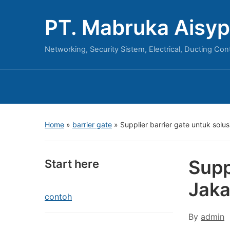
PT. Mabruka Aisyp
Networking, Security Sistem, Electrical, Ducting Con
Home
»
barrier gate
»
Supplier barrier gate untuk solus
Supp
Start here
Jaka
contoh
By
admin