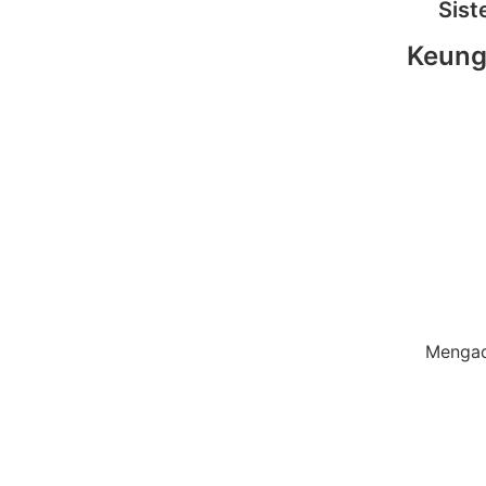
Sist
Keungg
Mengado