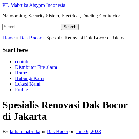
Skip
PT. Mabruka Aisypro Indonesia
to
Networking, Security Sistem, Electrical, Ducting Contractor
main
content
Search
Search
for:
Home
»
Dak Bocor
»
Spesialis Renovasi Dak Bocor di Jakarta
Start here
contoh
Distributor Fire alarm
Home
Hubungi Kami
Lokasi Kami
Profile
Spesialis Renovasi Dak Bocor
di Jakarta
By
farhan mabruka
in
Dak Bocor
on
June 6, 2023