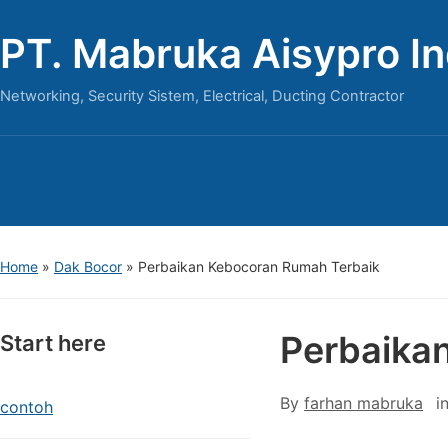
PT. Mabruka Aisypro I
Networking, Security Sistem, Electrical, Ducting Contractor
Home
»
Dak Bocor
»
Perbaikan Kebocoran Rumah Terbaik
Perbaika
Start here
By
farhan mabruka
i
contoh