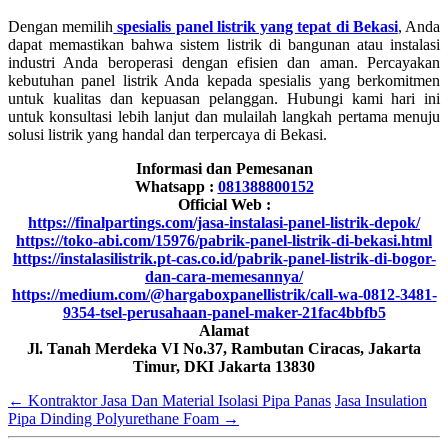
Dengan memilih
spesialis panel listrik yang tepat di Bekasi
, Anda
dapat memastikan bahwa sistem listrik di bangunan atau instalasi
industri Anda beroperasi dengan efisien dan aman. Percayakan
kebutuhan panel listrik Anda kepada spesialis yang berkomitmen
untuk kualitas dan kepuasan pelanggan. Hubungi kami hari ini
untuk konsultasi lebih lanjut dan mulailah langkah pertama menuju
solusi listrik yang handal dan terpercaya di Bekasi.
Informasi dan Pemesanan
Whatsapp :
081388800152
Official Web :
https://finalpartings.com/jasa-instalasi-panel-listrik-depok/
https://toko-abi.com/15976/pabrik-panel-listrik-di-bekasi.html
https://instalasilistrik.pt-cas.co.id/pabrik-panel-listrik-di-bogor-
dan-cara-memesannya/
https://medium.com/@hargaboxpanellistrik/call-wa-0812-3481-
9354-tsel-perusahaan-panel-maker-21fac4bbfb5
Alamat
Jl. Tanah Merdeka VI No.37, Rambutan Ciracas, Jakarta
Timur, DKI Jakarta 13830
←
Kontraktor Jasa Dan Material Isolasi Pipa Panas
Jasa Insulation
Pipa Dinding Polyurethane Foam
→