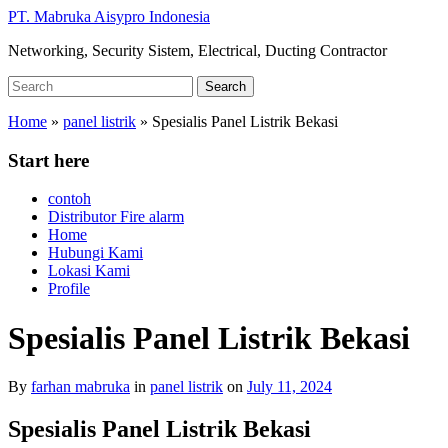
Skip
PT. Mabruka Aisypro Indonesia
to
Networking, Security Sistem, Electrical, Ducting Contractor
main
content
Search
Search
for:
Home
»
panel listrik
»
Spesialis Panel Listrik Bekasi
Start here
contoh
Distributor Fire alarm
Home
Hubungi Kami
Lokasi Kami
Profile
Spesialis Panel Listrik Bekasi
By
farhan mabruka
in
panel listrik
on
July 11, 2024
Spesialis Panel Listrik Bekasi