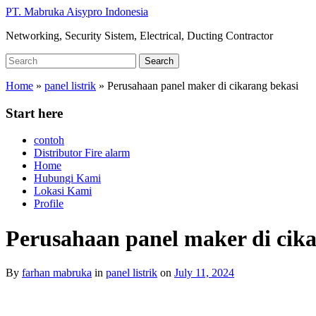
Skip
PT. Mabruka Aisypro Indonesia
to
Networking, Security Sistem, Electrical, Ducting Contractor
main
content
Search
Search
for:
Home
»
panel listrik
»
Perusahaan panel maker di cikarang bekasi
Start here
contoh
Distributor Fire alarm
Home
Hubungi Kami
Lokasi Kami
Profile
Perusahaan panel maker di cika
By
farhan mabruka
in
panel listrik
on
July 11, 2024