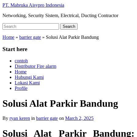
Skip
PT. Mabruka Aisypro Indonesia
to
Networking, Security Sistem, Electrical, Ducting Contractor
main
content
Search
Search
for:
Home
»
barrier gate
»
Solusi Alat Parkir Bandung
Start here
contoh
Distributor Fire alarm
Home
Hubungi Kami
Lokasi Kami
Profile
Solusi Alat Parkir Bandung
By
ryan keren
in
barrier gate
on
March 2, 2025
Solusi Alat Parkir Bandung: