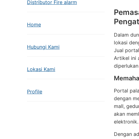
Distributor Fire alarm
Pemasa
Pengat
Home
Dalam duni
lokasi den
Hubungi Kami
Jual porta
Artikel in
diperlukan
Lokasi Kami
Memaham
Portal pal
Profile
dengan men
mall, ged
akan membu
elektronik
Dengan ada