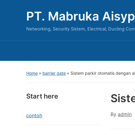
PT. Mabruka Aisyp
Networking, Security Sistem, Electrical, Ducting Con
Home
»
barrier gate
»
Sistem parkir otomatis dengan a
Sist
Start here
By
admin
contoh