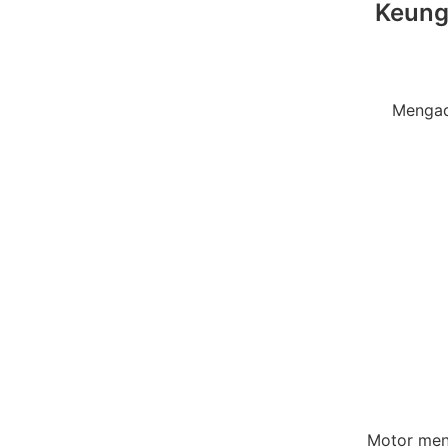
Keungg
Mengado
Motor men