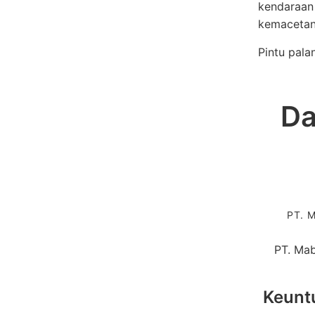
kendaraan 
kemacetan
Pintu palan
Da
PT. M
PT. Mab
Keunt