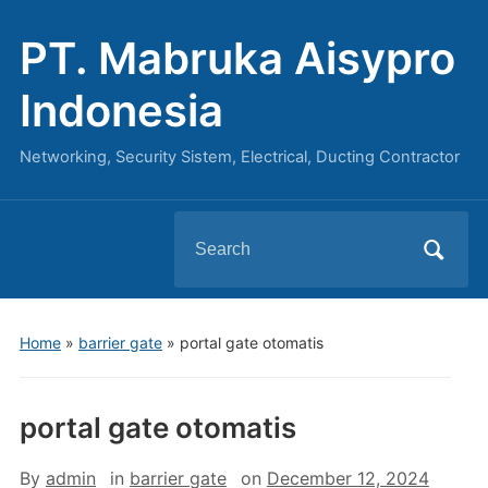
PT. Mabruka Aisypro
Indonesia
Networking, Security Sistem, Electrical, Ducting Contractor
Search
for:
Home
»
barrier gate
»
portal gate otomatis
portal gate otomatis
By
admin
in
barrier gate
on
December 12, 2024