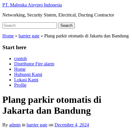
Skip
PT. Mabruka Aisypro Indonesia
to
Networking, Security Sistem, Electrical, Ducting Contractor
main
content
Search
Search
for:
Home
»
barrier gate
»
Plang parkir otomatis di Jakarta dan Bandung
Start here
contoh
Distributor Fire alarm
Home
Hubungi Kami
Lokasi Kami
Profile
Plang parkir otomatis di
Jakarta dan Bandung
By
admin
in
barrier gate
on
December 4, 2024