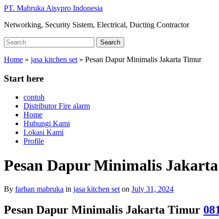
Skip
PT. Mabruka Aisypro Indonesia
to
Networking, Security Sistem, Electrical, Ducting Contractor
main
content
Search
Search
for:
Home
»
jasa kitchen set
»
Pesan Dapur Minimalis Jakarta Timur
Start here
contoh
Distributor Fire alarm
Home
Hubungi Kami
Lokasi Kami
Profile
Pesan Dapur Minimalis Jakart
By
farhan mabruka
in
jasa kitchen set
on
July 31, 2024
Pesan Dapur Minimalis Jakarta Timur
08