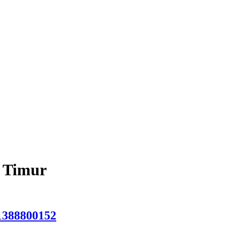
a Timur
1388800152