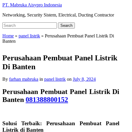
Skip
PT. Mabruka Aisypro Indonesia
to
Networking, Security Sistem, Electrical, Ducting Contractor
main
content
Search
Search
for:
Home
»
panel listrik
»
Perusahaan Pembuat Panel Listrik Di
Banten
Perusahaan Pembuat Panel Listrik
Di Banten
By
farhan mabruka
in
panel listrik
on
July 8, 2024
Perusahaan Pembuat Panel Listrik Di
Banten
081388800152
Solusi Terbaik: Perusahaan Pembuat Panel
Listrik di Banten