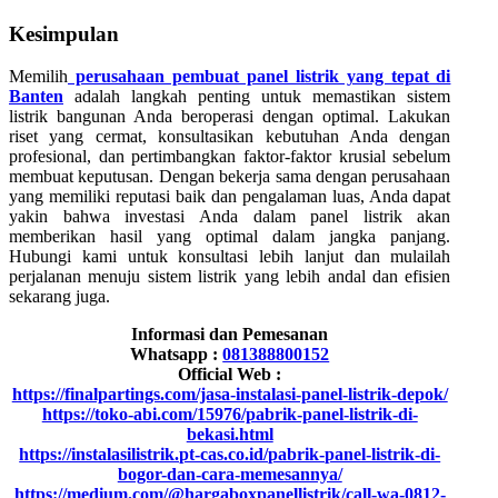
Kesimpulan
Memilih
perusahaan pembuat panel listrik yang tepat di
Banten
adalah langkah penting untuk memastikan sistem
listrik bangunan Anda beroperasi dengan optimal. Lakukan
riset yang cermat, konsultasikan kebutuhan Anda dengan
profesional, dan pertimbangkan faktor-faktor krusial sebelum
membuat keputusan. Dengan bekerja sama dengan perusahaan
yang memiliki reputasi baik dan pengalaman luas, Anda dapat
yakin bahwa investasi Anda dalam panel listrik akan
memberikan hasil yang optimal dalam jangka panjang.
Hubungi kami untuk konsultasi lebih lanjut dan mulailah
perjalanan menuju sistem listrik yang lebih andal dan efisien
sekarang juga.
Informasi dan Pemesanan
Whatsapp :
081388800152
Official Web :
https://finalpartings.com/jasa-instalasi-panel-listrik-depok/
https://toko-abi.com/15976/pabrik-panel-listrik-di-
bekasi.html
https://instalasilistrik.pt-cas.co.id/pabrik-panel-listrik-di-
bogor-dan-cara-memesannya/
https://medium.com/@hargaboxpanellistrik/call-wa-0812-