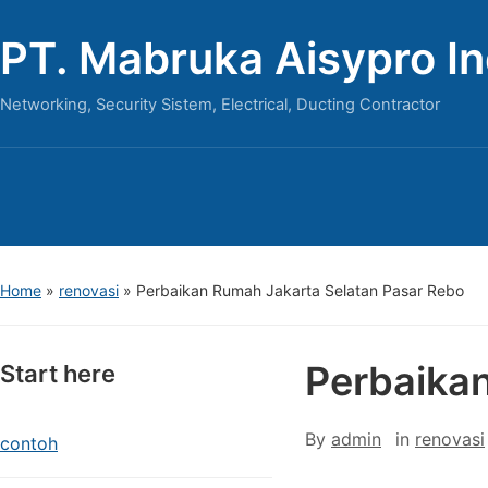
PT. Mabruka Aisypro I
Networking, Security Sistem, Electrical, Ducting Contractor
Home
»
renovasi
»
Perbaikan Rumah Jakarta Selatan Pasar Rebo
Perbaika
Start here
By
admin
in
renovasi
contoh