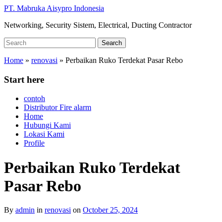
Skip
PT. Mabruka Aisypro Indonesia
to
Networking, Security Sistem, Electrical, Ducting Contractor
main
content
Search
Search
for:
Home
»
renovasi
»
Perbaikan Ruko Terdekat Pasar Rebo
Start here
contoh
Distributor Fire alarm
Home
Hubungi Kami
Lokasi Kami
Profile
Perbaikan Ruko Terdekat
Pasar Rebo
By
admin
in
renovasi
on
October 25, 2024