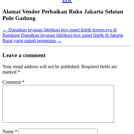
Alamat Vendor Perbaikan Ruko Jakarta Selatan
Pulo Gadung
←
Dapatkan layanan fabrikasi box panel listrik terpercaya di
Bandung
Dapatkan layanan fabrikasi box panel listrik di Jakarta
Barat yang ramah pengguna
→
Leave a comment
Your email address will not be published.
Required fields are
marked
*
Comment
*
Name
*