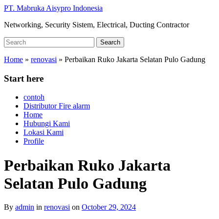
Skip
PT. Mabruka Aisypro Indonesia
to
Networking, Security Sistem, Electrical, Ducting Contractor
main
content
Search
Search
for:
Home
»
renovasi
»
Perbaikan Ruko Jakarta Selatan Pulo Gadung
Start here
contoh
Distributor Fire alarm
Home
Hubungi Kami
Lokasi Kami
Profile
Perbaikan Ruko Jakarta
Selatan Pulo Gadung
By
admin
in
renovasi
on
October 29, 2024