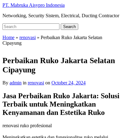
Skip
PT. Mabruka Aisypro Indonesia
to
Networking, Security Sistem, Electrical, Ducting Contractor
main
content
Search
Search
for:
Home
»
renovasi
»
Perbaikan Ruko Jakarta Selatan
Cipayung
Perbaikan Ruko Jakarta Selatan
Cipayung
By
admin
in
renovasi
on
October 24, 2024
Jasa Perbaikan Ruko Jakarta: Solusi
Terbaik untuk Meningkatkan
Kenyamanan dan Estetika Ruko
renovasi ruko profesional
Meningkatkan estetika dan fungsionalitas ruko melalui