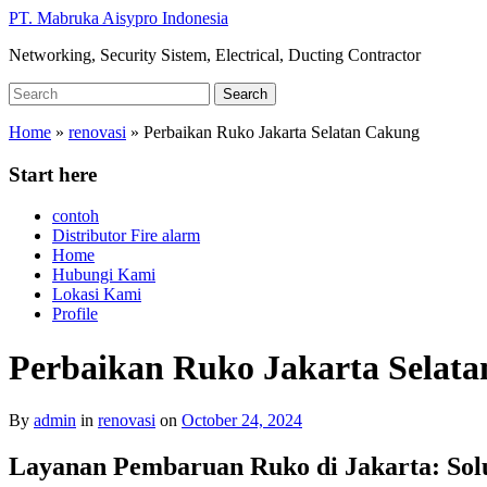
Skip
PT. Mabruka Aisypro Indonesia
to
Networking, Security Sistem, Electrical, Ducting Contractor
main
content
Search
Search
for:
Home
»
renovasi
»
Perbaikan Ruko Jakarta Selatan Cakung
Start here
contoh
Distributor Fire alarm
Home
Hubungi Kami
Lokasi Kami
Profile
Perbaikan Ruko Jakarta Selat
By
admin
in
renovasi
on
October 24, 2024
Layanan Pembaruan Ruko di Jakarta: Sol