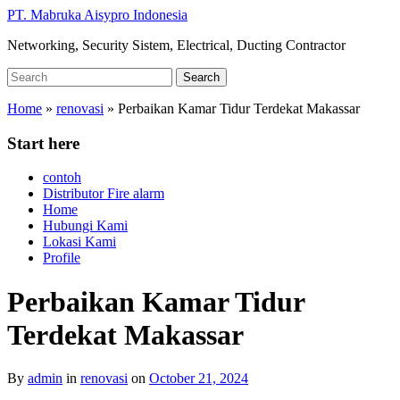
Skip
PT. Mabruka Aisypro Indonesia
to
Networking, Security Sistem, Electrical, Ducting Contractor
main
content
Search
Search
for:
Home
»
renovasi
»
Perbaikan Kamar Tidur Terdekat Makassar
Start here
contoh
Distributor Fire alarm
Home
Hubungi Kami
Lokasi Kami
Profile
Perbaikan Kamar Tidur
Terdekat Makassar
By
admin
in
renovasi
on
October 21, 2024