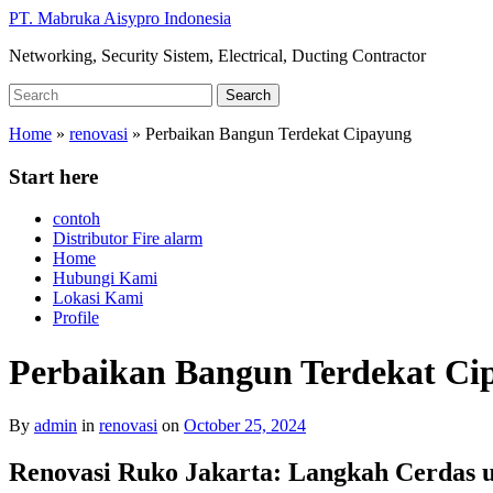
Skip
PT. Mabruka Aisypro Indonesia
to
Networking, Security Sistem, Electrical, Ducting Contractor
main
content
Search
Search
for:
Home
»
renovasi
»
Perbaikan Bangun Terdekat Cipayung
Start here
contoh
Distributor Fire alarm
Home
Hubungi Kami
Lokasi Kami
Profile
Perbaikan Bangun Terdekat Ci
By
admin
in
renovasi
on
October 25, 2024
Renovasi Ruko Jakarta: Langkah Cerdas 