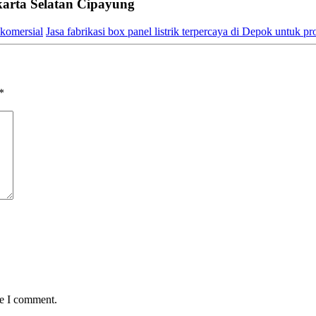
arta Selatan Cipayung
 komersial
Jasa fabrikasi box panel listrik terpercaya di Depok untuk 
*
me I comment.