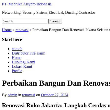
Skip
PT. Mabruka Aisypro Indonesia
to
Networking, Security Sistem, Electrical, Ducting Contractor
main
content
Search
Search
for:
Home
»
renovasi
»
Perbaikan Bangun Dan Renovasi Jakarta Selatan
Start here
contoh
Distributor Fire alarm
Home
Hubungi Kami
Lokasi Kami
Profile
Perbaikan Bangun Dan Renovas
By
admin
in
renovasi
on
October 27, 2024
Renovasi Ruko Jakarta: Langkah Cerdas 