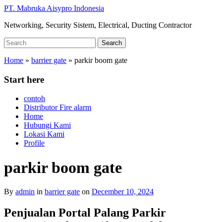
Skip
PT. Mabruka Aisypro Indonesia
to
Networking, Security Sistem, Electrical, Ducting Contractor
main
content
Search
Search
for:
Home
»
barrier gate
»
parkir boom gate
Start here
contoh
Distributor Fire alarm
Home
Hubungi Kami
Lokasi Kami
Profile
parkir boom gate
By
admin
in
barrier gate
on
December 10, 2024
Penjualan Portal Palang Parkir