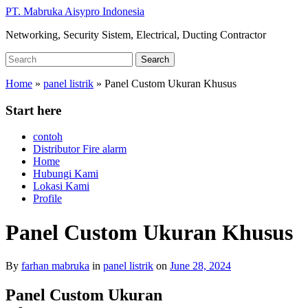
Skip
PT. Mabruka Aisypro Indonesia
to
Networking, Security Sistem, Electrical, Ducting Contractor
main
content
Search
Search
for:
Home
»
panel listrik
»
Panel Custom Ukuran Khusus
Start here
contoh
Distributor Fire alarm
Home
Hubungi Kami
Lokasi Kami
Profile
Panel Custom Ukuran Khusus
By
farhan mabruka
in
panel listrik
on
June 28, 2024
Panel Custom Ukuran