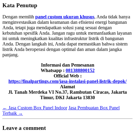
Kata Penutup
Dengan memilih
panel custom ukuran khusus
, Anda tidak hanya
menginvestasikan dalam keamanan dan efisiensi energi bangunan
Anda, tetapi juga mendapatkan solusi yang sesuai dengan
kebutuhan spesifik Anda. Jangan ragu untuk memanfaatkan layanan
ini untuk meningkatkan kualitas infrastruktur listrik di bangunan
Anda. Dengan langkah ini, Anda dapat memastikan bahwa sistem
listrik Anda beroperasi dengan optimal dan aman dalam jangka
panjang.
Informasi dan Pemesanan
Whatsapp :
081388800152
Official Web :
https://finalpartings.com/jasa-instalasi-panel-listrik-depok/
Alamat
Jl. Tanah Merdeka VI No.37, Rambutan Ciracas, Jakarta
Timur, DKI Jakarta 13830
←
Jasa Custom Box Panel Indoor
Jasa Pembuatan Box Panel
Terbaik
→
Leave a comment