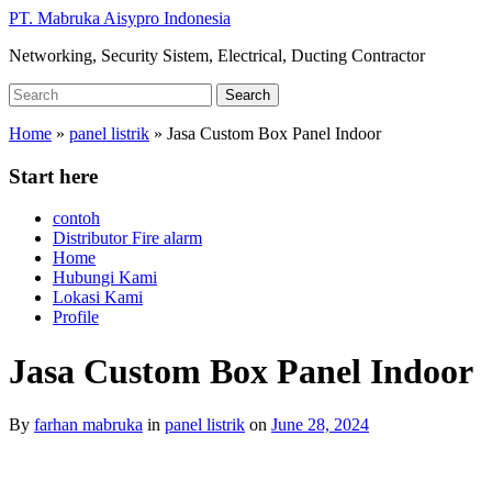
Skip
PT. Mabruka Aisypro Indonesia
to
Networking, Security Sistem, Electrical, Ducting Contractor
main
content
Search
Search
for:
Home
»
panel listrik
»
Jasa Custom Box Panel Indoor
Start here
contoh
Distributor Fire alarm
Home
Hubungi Kami
Lokasi Kami
Profile
Jasa Custom Box Panel Indoor
By
farhan mabruka
in
panel listrik
on
June 28, 2024