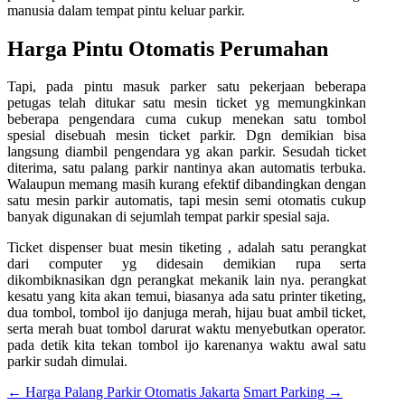
manusia dalam tempat pintu keluar parkir.
Harga Pintu Otomatis Perumahan
Tapi, pada pintu masuk parker satu pekerjaan beberapa
petugas telah ditukar satu mesin ticket yg memungkinkan
beberapa pengendara cuma cukup menekan satu tombol
spesial disebuah mesin ticket parkir. Dgn demikian bisa
langsung diambil pengendara yg akan parkir. Sesudah ticket
diterima, satu palang parkir nantinya akan automatis terbuka.
Walaupun memang masih kurang efektif dibandingkan dengan
satu mesin parkir automatis, tapi mesin semi otomatis cukup
banyak digunakan di sejumlah tempat parkir spesial saja.
Ticket dispenser buat mesin tiketing , adalah satu perangkat
dari computer yg didesain demikian rupa serta
dikombiknasikan dgn perangkat mekanik lain nya. perangkat
kesatu yang kita akan temui, biasanya ada satu printer tiketing,
dua tombol, tombol ijo danjuga merah, hijau buat ambil ticket,
serta merah buat tombol darurat waktu menyebutkan operator.
pada detik kita tekan tombol ijo karenanya waktu awal satu
parkir sudah dimulai.
←
Harga Palang Parkir Otomatis Jakarta
Smart Parking
→