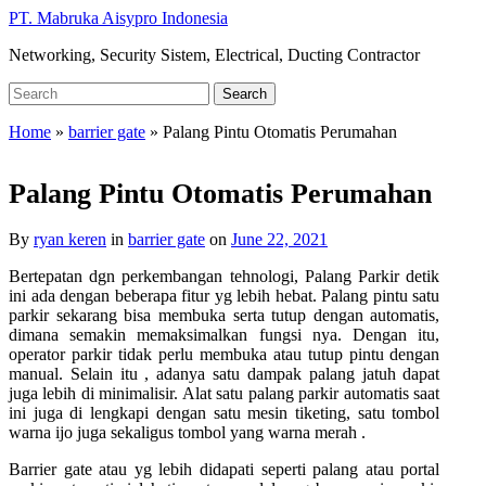
Skip
PT. Mabruka Aisypro Indonesia
to
Networking, Security Sistem, Electrical, Ducting Contractor
main
content
Search
Search
for:
Home
»
barrier gate
»
Palang Pintu Otomatis Perumahan
Palang Pintu Otomatis Perumahan
By
ryan keren
in
barrier gate
on
June 22, 2021
Bertepatan dgn perkembangan tehnologi, Palang Parkir detik
ini ada dengan beberapa fitur yg lebih hebat. Palang pintu satu
parkir sekarang bisa membuka serta tutup dengan automatis,
dimana semakin memaksimalkan fungsi nya. Dengan itu,
operator parkir tidak perlu membuka atau tutup pintu dengan
manual. Selain itu , adanya satu dampak palang jatuh dapat
juga lebih di minimalisir. Alat satu palang parkir automatis saat
ini juga di lengkapi dengan satu mesin tiketing, satu tombol
warna ijo juga sekaligus tombol yang warna merah .
Barrier gate atau yg lebih didapati seperti palang atau portal