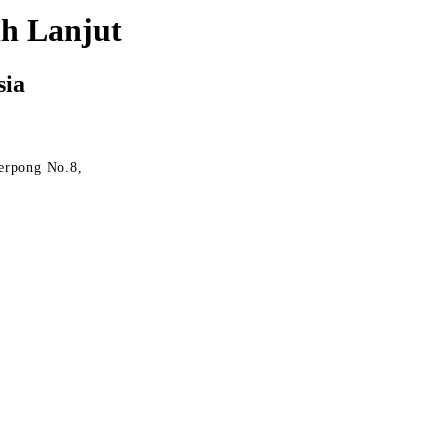
h Lanjut
sia
erpong No.8,