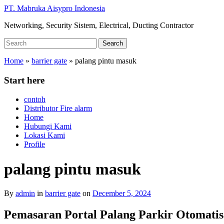
Skip
PT. Mabruka Aisypro Indonesia
to
Networking, Security Sistem, Electrical, Ducting Contractor
main
content
Search
Search
for:
Home
»
barrier gate
»
palang pintu masuk
Start here
contoh
Distributor Fire alarm
Home
Hubungi Kami
Lokasi Kami
Profile
palang pintu masuk
By
admin
in
barrier gate
on
December 5, 2024
Pemasaran Portal Palang Parkir Otomatis: