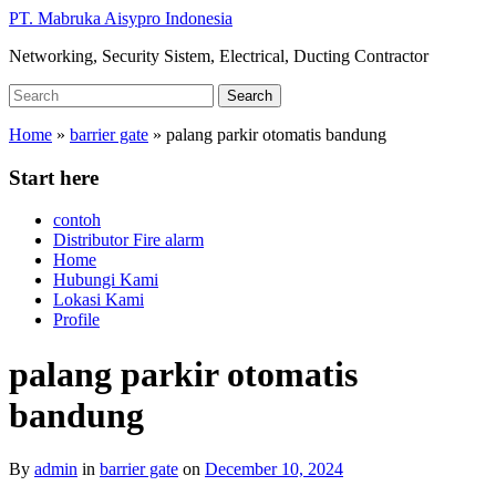
Skip
PT. Mabruka Aisypro Indonesia
to
Networking, Security Sistem, Electrical, Ducting Contractor
main
content
Search
Search
for:
Home
»
barrier gate
»
palang parkir otomatis bandung
Start here
contoh
Distributor Fire alarm
Home
Hubungi Kami
Lokasi Kami
Profile
palang parkir otomatis
bandung
By
admin
in
barrier gate
on
December 10, 2024