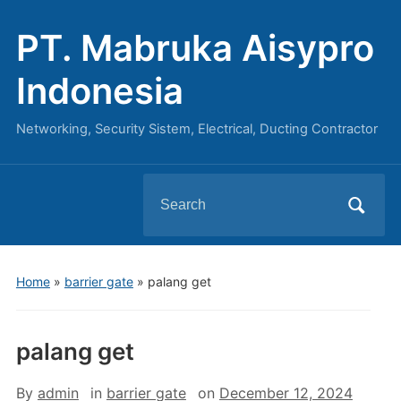
PT. Mabruka Aisypro
Indonesia
Networking, Security Sistem, Electrical, Ducting Contractor
Search
for:
Home
»
barrier gate
»
palang get
palang get
By
admin
in
barrier gate
on
December 12, 2024