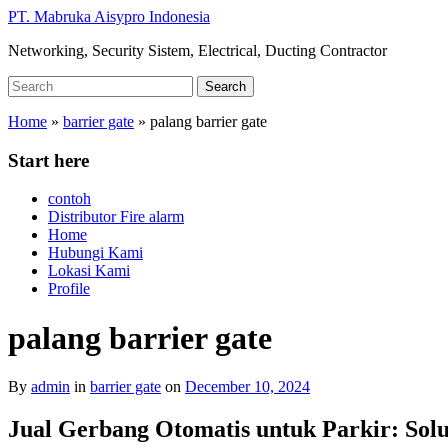
Skip
PT. Mabruka Aisypro Indonesia
to
Networking, Security Sistem, Electrical, Ducting Contractor
main
content
Search
Search
for:
Home
»
barrier gate
»
palang barrier gate
Start here
contoh
Distributor Fire alarm
Home
Hubungi Kami
Lokasi Kami
Profile
palang barrier gate
By
admin
in
barrier gate
on
December 10, 2024
Jual Gerbang Otomatis untuk Parkir: Solu