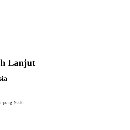
h Lanjut
sia
erpong No.8,