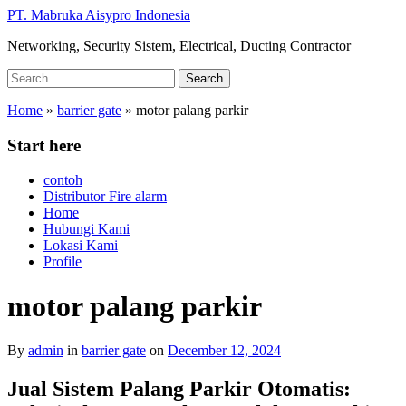
Skip
PT. Mabruka Aisypro Indonesia
to
Networking, Security Sistem, Electrical, Ducting Contractor
main
content
Search
Search
for:
Home
»
barrier gate
»
motor palang parkir
Start here
contoh
Distributor Fire alarm
Home
Hubungi Kami
Lokasi Kami
Profile
motor palang parkir
By
admin
in
barrier gate
on
December 12, 2024
Jual Sistem Palang Parkir Otomatis: