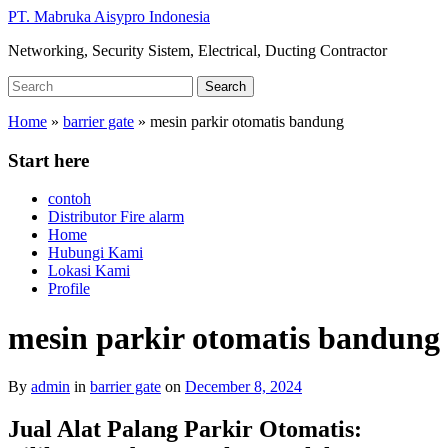
Skip
PT. Mabruka Aisypro Indonesia
to
Networking, Security Sistem, Electrical, Ducting Contractor
main
content
Search
Search
for:
Home
»
barrier gate
»
mesin parkir otomatis bandung
Start here
contoh
Distributor Fire alarm
Home
Hubungi Kami
Lokasi Kami
Profile
mesin parkir otomatis bandung
By
admin
in
barrier gate
on
December 8, 2024
Jual Alat Palang Parkir Otomatis: