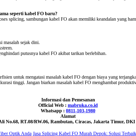
sama seperti kabel FO baru?
roses splicing, sambungan kabel FO akan memiliki keandalan yang ham
 masalah sejak dini.
kstrem.
ghindari putusnya kabel FO akibat tarikan berlebihan.
fisien untuk mengatasi masalah kabel FO dengan biaya yang terjangka
urasi tinggi. Jangan biarkan masalah kabel FO menghambat produktivi
Informasi dan Pemesanan
Official Web :
mabruka.co.id
Whatsapp :
0811-103-1980
Alamat
 Ali No.68, RT.08/RW.06, Rambutan, Ciracas, Jakarta Timur, DKI
iber Optik Anda
Jasa Splicing Kabel FO Murah Depok: Solusi Terbai