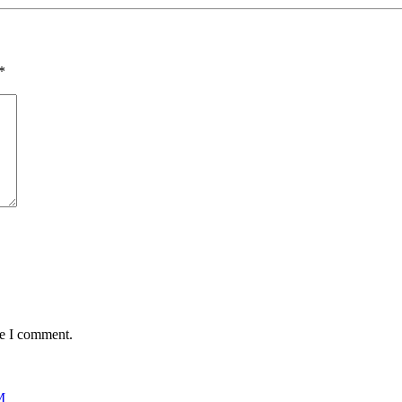
*
me I comment.
M