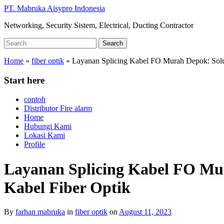
Skip
PT. Mabruka Aisypro Indonesia
to
Networking, Security Sistem, Electrical, Ducting Contractor
main
content
Search
Search
for:
Home
»
fiber optik
»
Layanan Splicing Kabel FO Murah Depok: Solus
Start here
contoh
Distributor Fire alarm
Home
Hubungi Kami
Lokasi Kami
Profile
Layanan Splicing Kabel FO Mur
Kabel Fiber Optik
By
farhan mabruka
in
fiber optik
on
August 11, 2023