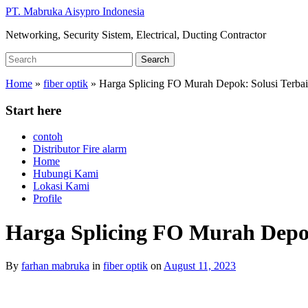
Skip
PT. Mabruka Aisypro Indonesia
to
Networking, Security Sistem, Electrical, Ducting Contractor
main
content
Search
Search
for:
Home
»
fiber optik
»
Harga Splicing FO Murah Depok: Solusi Terbai
Start here
contoh
Distributor Fire alarm
Home
Hubungi Kami
Lokasi Kami
Profile
Harga Splicing FO Murah Depok
By
farhan mabruka
in
fiber optik
on
August 11, 2023