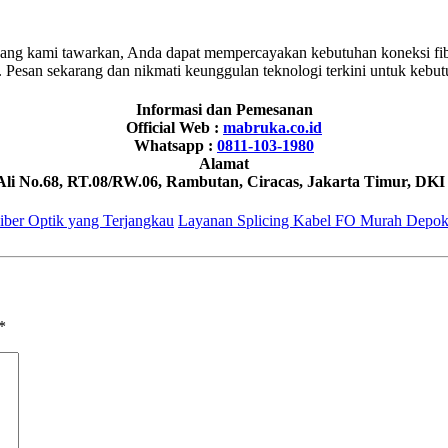
ang kami tawarkan, Anda dapat mempercayakan kebutuhan koneksi fibe
as. Pesan sekarang dan nikmati keunggulan teknologi terkini untuk kebu
Informasi dan Pemesanan
Official Web :
mabruka.co.id
Whatsapp :
0811-103-1980
Alamat
 Ali No.68, RT.08/RW.06, Rambutan, Ciracas, Jakarta Timur, DKI
iber Optik yang Terjangkau
Layanan Splicing Kabel FO Murah Depok: 
*