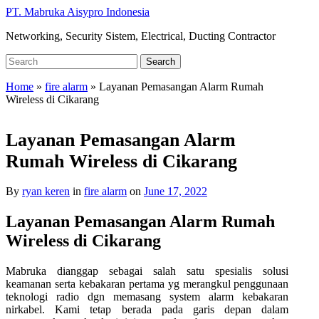
Skip
PT. Mabruka Aisypro Indonesia
to
Networking, Security Sistem, Electrical, Ducting Contractor
main
content
Search
Search
for:
Home
»
fire alarm
»
Layanan Pemasangan Alarm Rumah
Wireless di Cikarang
Layanan Pemasangan Alarm
Rumah Wireless di Cikarang
By
ryan keren
in
fire alarm
on
June 17, 2022
Layanan Pemasangan Alarm Rumah
Wireless di Cikarang
Mabruka dianggap sebagai salah satu spesialis solusi
keamanan serta kebakaran pertama yg merangkul penggunaan
teknologi radio dgn memasang system alarm kebakaran
nirkabel. Kami tetap berada pada garis depan dalam