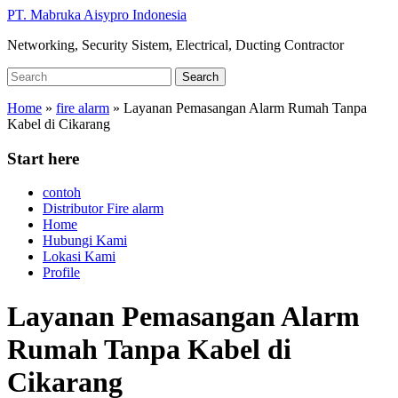
Skip
PT. Mabruka Aisypro Indonesia
to
Networking, Security Sistem, Electrical, Ducting Contractor
main
content
Search
Search
for:
Home
»
fire alarm
»
Layanan Pemasangan Alarm Rumah Tanpa
Kabel di Cikarang
Start here
contoh
Distributor Fire alarm
Home
Hubungi Kami
Lokasi Kami
Profile
Layanan Pemasangan Alarm
Rumah Tanpa Kabel di
Cikarang