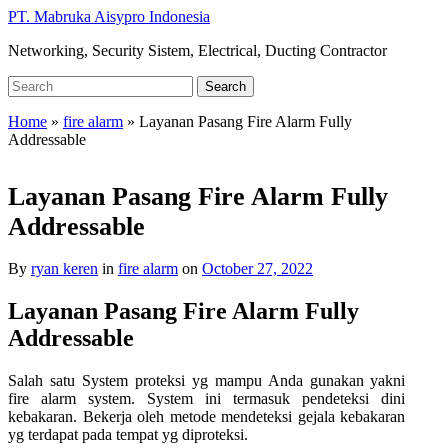
Skip
PT. Mabruka Aisypro Indonesia
to
Networking, Security Sistem, Electrical, Ducting Contractor
main
content
Search
Search
for:
Home
»
fire alarm
»
Layanan Pasang Fire Alarm Fully
Addressable
Layanan Pasang Fire Alarm Fully
Addressable
By
ryan keren
in
fire alarm
on
October 27, 2022
Layanan Pasang Fire Alarm Fully
Addressable
Salah satu System proteksi yg mampu Anda gunakan yakni
fire alarm system. System ini termasuk pendeteksi dini
kebakaran. Bekerja oleh metode mendeteksi gejala kebakaran
yg terdapat pada tempat yg diproteksi.