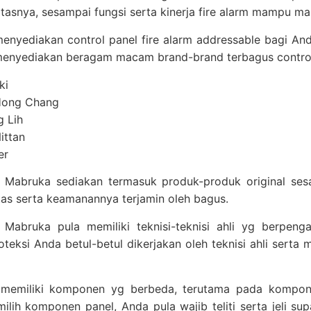
litasnya, sesampai fungsi serta kinerja fire alarm mampu ma
enyediakan control panel fire alarm addressable bagi An
enyediakan beragam macam brand-brand terbagus control p
ki
Hong Chang
g Lih
ittan
er
 Mabruka sediakan termasuk produk-produk original sesa
tas serta keamanannya terjamin oleh bagus.
u, Mabruka pula memiliki teknisi-teknisi ahli yg berpen
teksi Anda betul-betul dikerjakan oleh teknisi ahli serta
memiliki komponen yg berbeda, terutama pada komponen
lih komponen panel, Anda pula wajib teliti serta jeli s