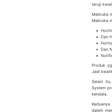
teruji kwa
Mabruka m
Mabruka m
Hochi
Dan 
Horin
Dan N
Notifi
Produk yg
Jadi kwali
Selain it
System pro
kendala.
Keduanya 
dalem memi