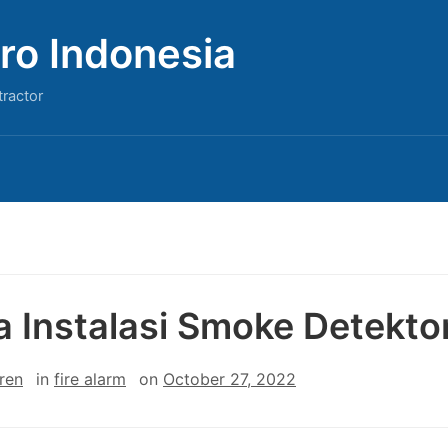
ro Indonesia
tractor
a Instalasi Smoke Detekto
ren
in
fire alarm
on
October 27, 2022