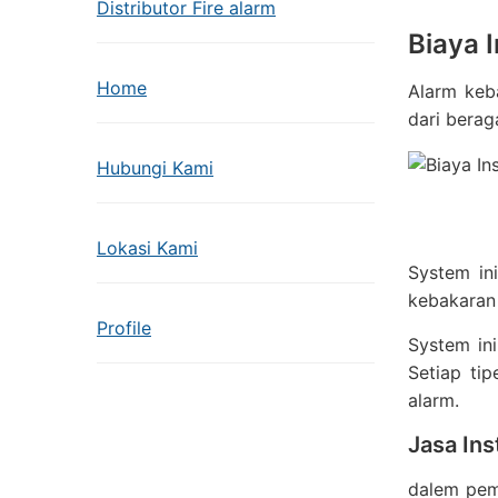
Distributor Fire alarm
Biaya 
Home
Alarm keb
dari bera
Hubungi Kami
Lokasi Kami
System in
kebakaran 
Profile
System ini
Setiap tip
alarm.
Jasa Ins
dalem pemi