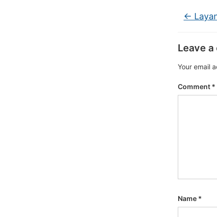
←
Layan
Leave a
Your email a
Comment
*
Name
*