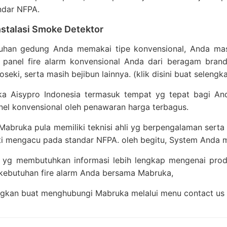
ndar NFPA.
nstalasi Smoke Detektor
tuhan gedung Anda memakai tipe konvensional, Anda ma
 panel fire alarm konvensional Anda dari beragam brand
seki, serta masih bejibun lainnya. (klik disini buat selengk
a Aisypro Indonesia termasuk tempat yg tepat bagi And
nel konvensional oleh penawaran harga terbagus.
, Mabruka pula memiliki teknisi ahli yg berpengalaman serta
ti mengacu pada standar NFPA. oleh begitu, System Anda 
 yg membutuhkan informasi lebih lengkap mengenai produ
kebutuhan fire alarm Anda bersama Mabruka,
ngkan buat menghubungi Mabruka melalui menu contact us 