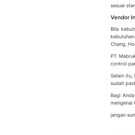
sesuai sta
Vendor I
Bila kebu
kebutuhan
Chang, Hoo
PT Mabruk
control pa
Selain itu
sudah pas
Bagi Anda
mengenai 
jangan su