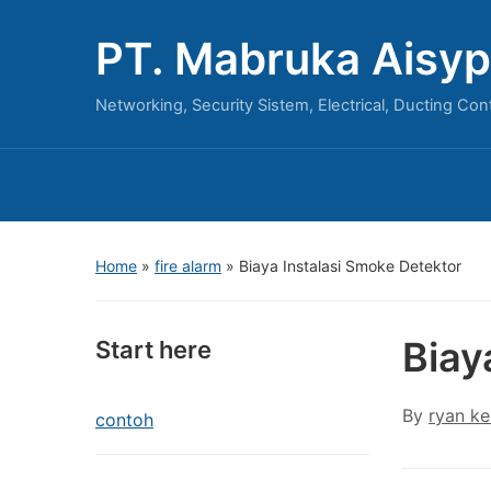
PT. Mabruka Aisyp
Networking, Security Sistem, Electrical, Ducting Con
Home
»
fire alarm
»
Biaya Instalasi Smoke Detektor
Biay
Start here
By
ryan ke
contoh