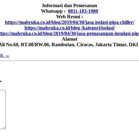
Informasi dan Pemesanan
Whatsapp :
0811-103-1980
Web Resmi :
https://mabruka.co.id/blog/2019/04/30/jasa-isolasi-pipa-chiller/
https://mabruka.co.id/blog /kategori/isolasi/
ttps://mabruka.co.id/blog/2019/04/30/jasa-pemasangan-insulasi-pip
Alamat
 Ali No.68, RT.08/RW.06, Rambutan, Ciracas, Jakarta Timur, DKI
ank
→
*