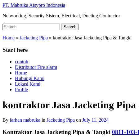
Skip
PT. Mabruka Aisypro Indonesia
to
Networking, Security Sistem, Electrical, Ducting Contractor
main
content
Search
Search
for:
Home
»
Jacketing Pipa
»
kontraktor Jasa Jacketing Pipa & Tangki
Start here
contoh
Distributor Fire alarm
Home
Hubungi Kami
Lokasi Kami
Profile
kontraktor Jasa Jacketing Pipa
By
farhan mabruka
in
Jacketing Pipa
on
July 11, 2024
Kontraktor Jasa Jacketing Pipa & Tangki
0811-103-