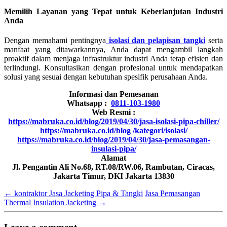
Memilih Layanan yang Tepat untuk Keberlanjutan Industri
Anda
Dengan memahami pentingnya
isolasi dan pelapisan tangki
serta
manfaat yang ditawarkannya, Anda dapat mengambil langkah
proaktif dalam menjaga infrastruktur industri Anda tetap efisien dan
terlindungi. Konsultasikan dengan profesional untuk mendapatkan
solusi yang sesuai dengan kebutuhan spesifik perusahaan Anda.
Informasi dan Pemesanan
Whatsapp :
0811-103-1980
Web Resmi :
https://mabruka.co.id/blog/2019/04/30/jasa-isolasi-pipa-chiller/
https://mabruka.co.id/blog /kategori/isolasi/
https://mabruka.co.id/blog/2019/04/30/jasa-pemasangan-
insulasi-pipa/
Alamat
Jl. Pengantin Ali No.68, RT.08/RW.06, Rambutan, Ciracas,
Jakarta Timur, DKI Jakarta 13830
←
kontraktor Jasa Jacketing Pipa & Tangki
Jasa Pemasangan
Thermal Insulation Jacketing
→