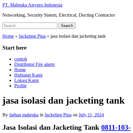
Skip
PT. Mabruka Aisypro Indonesia
to
Networking, Security Sistem, Electrical, Ducting Contractor
main
content
Search
Search
for:
Home
»
Jacketing Pipa
»
jasa isolasi dan jacketing tank
Start here
contoh
Distributor Fire alarm
Home
Hubungi Kami
Lokasi Kami
Profile
jasa isolasi dan jacketing tank
By
farhan mabruka
in
Jacketing Pipa
on
July 11, 2024
Jasa Isolasi dan Jacketing Tank
0811-103-