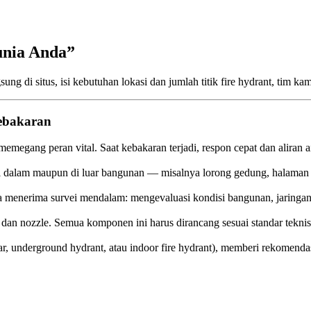
unia Anda”
ung di situs, isi kebutuhan lokasi dan jumlah titik fire hydrant, tim ka
Kebakaran
at memegang peran vital. Saat kebakaran terjadi, respon cepat dan alir
 di dalam maupun di luar bangunan — misalnya lorong gedung, halaman p
a menerima survei mendalam: mengevaluasi kondisi bangunan, jaringan a
lang, dan nozzle. Semua komponen ini harus dirancang sesuai standar te
ar, underground hydrant, atau indoor fire hydrant), memberi rekomendas