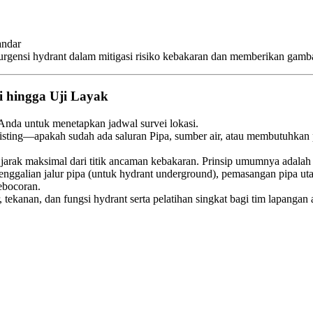
andar
n urgensi hydrant dalam mitigasi risiko kebakaran dan memberikan gam
i hingga Uji Layak
 Anda untuk menetapkan jadwal survei lokasi.
ksisting—apakah sudah ada saluran Pipa, sumber air, atau membutuhkan 
an jarak maksimal dari titik ancaman kebakaran. Prinsip umumnya adalah 
 penggalian jalur pipa (untuk hydrant underground), pemasangan pipa ut
ebocoran.
ir, tekanan, dan fungsi hydrant serta pelatihan singkat bagi tim lapanga