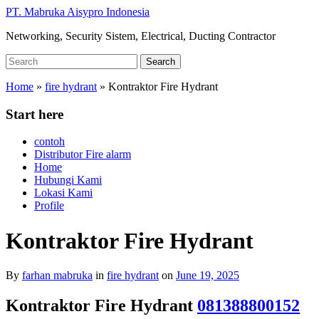
Skip
PT. Mabruka Aisypro Indonesia
to
Networking, Security Sistem, Electrical, Ducting Contractor
main
content
Search
Search
for:
Home
»
fire hydrant
»
Kontraktor Fire Hydrant
Start here
contoh
Distributor Fire alarm
Home
Hubungi Kami
Lokasi Kami
Profile
Kontraktor Fire Hydrant
By
farhan mabruka
in
fire hydrant
on
June 19, 2025
Kontraktor Fire Hydrant
081388800152