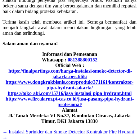
silakan hubungi penyedia jasa terpercaya Anda. Pastikan hanya
bekerja sama dengan tim yang berpengalaman dan memiliki reputasi
baik dalam bidang proteksi kebakaran.
Terima kasih telah membaca artikel ini. Semoga bermanfaat dan
menjadi langkah awal dalam menciptakan lingkungan yang lebih
aman dan terlindungi.
Salam aman dan nyaman!
Informasi dan Pemesanan
Whatsapp :
081388800152
Official Web :
https://finalpartings.com/harga-instalasi-smoke-detector-di-
jakarta-per-titik/
https://www.dongkrakbisnis.com/produk/371161/kontraktor-
pipa-hydrant-jakarta/
https://toko-abi.com/15716/jasa-instalasi-pipa-hydrant.html
https://www.firealarm.pt-cas.co.id/jasa-pasang-pipa-hydrant-
profesional/
Alamat
Jl. Tanah Merdeka VI No.37, Rambutan Ciracas, Jakarta
Timur, DKI Jakarta 13830
←
Instalasi Sprinkler dan Smoke Detector
Kontraktor Fire Hydrant
→