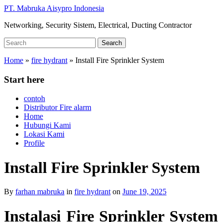
Skip
PT. Mabruka Aisypro Indonesia
to
Networking, Security Sistem, Electrical, Ducting Contractor
main
content
Search
Search
for:
Home
»
fire hydrant
»
Install Fire Sprinkler System
Start here
contoh
Distributor Fire alarm
Home
Hubungi Kami
Lokasi Kami
Profile
Install Fire Sprinkler System
By
farhan mabruka
in
fire hydrant
on
June 19, 2025
Instalasi Fire Sprinkler System