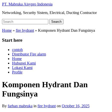
Skip
PT. Mabruka Aisypro Indonesia
to
Networking, Security Sistem, Electrical, Ducting Contractor
main
content
Search
Search
for:
Home
»
fire hydrant
»
Komponen Hydrant Dan Fungsinya
Start here
contoh
Distributor Fire alarm
Home
Hubungi Kami
Lokasi Kami
Profile
Komponen Hydrant Dan
Fungsinya
By
farhan mabruka
in
fire hydrant
on
October 16, 2025