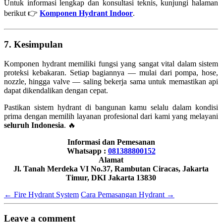
Untuk informasi lengkap dan konsultasi teknis, kunjungi halaman
berikut 👉
Komponen Hydrant Indoor
.
7. Kesimpulan
Komponen hydrant memiliki fungsi yang sangat vital dalam sistem
proteksi kebakaran. Setiap bagiannya — mulai dari pompa, hose,
nozzle, hingga valve — saling bekerja sama untuk memastikan api
dapat dikendalikan dengan cepat.
Pastikan sistem hydrant di bangunan kamu selalu dalam kondisi
prima dengan memilih layanan profesional dari kami yang melayani
seluruh Indonesia
. 🔥
Informasi dan Pemesanan
Whatsapp :
081388800152
Alamat
Jl. Tanah Merdeka VI No.37, Rambutan Ciracas, Jakarta
Timur, DKI Jakarta 13830
←
Fire Hydrant System
Cara Pemasangan Hydrant
→
Leave a comment