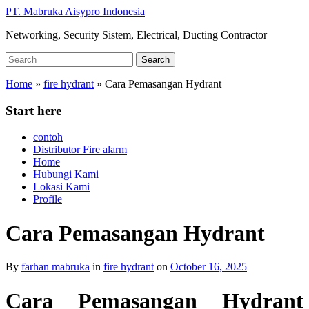
Skip
PT. Mabruka Aisypro Indonesia
to
Networking, Security Sistem, Electrical, Ducting Contractor
main
content
Search
Search
for:
Home
»
fire hydrant
»
Cara Pemasangan Hydrant
Start here
contoh
Distributor Fire alarm
Home
Hubungi Kami
Lokasi Kami
Profile
Cara Pemasangan Hydrant
By
farhan mabruka
in
fire hydrant
on
October 16, 2025
Cara Pemasangan Hydrant