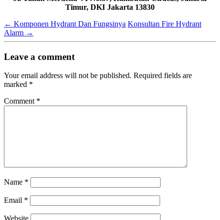
Timur, DKI Jakarta 13830
←
Komponen Hydrant Dan Fungsinya
Konsultan Fire Hydrant
Alarm
→
Leave a comment
Your email address will not be published.
Required fields are
marked
*
Comment
*
Name
*
Email
*
Website