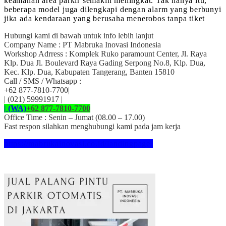
keamanan area parkir semakin meningkat. Tak hanya itu,
beberapa model juga dilengkapi dengan alarm yang berbunyi
jika ada kendaraan yang berusaha menerobos tanpa tiket
Hubungi kami di bawah untuk info lebih lanjut
Company Name : PT Mabruka Inovasi Indonesia
Workshop Adrress : Komplek Ruko paramount Center, Jl. Raya
Klp. Dua Jl. Boulevard Raya Gading Serpong No.8, Klp. Dua,
Kec. Klp. Dua, Kabupaten Tangerang, Banten 15810
Call / SMS / Whatsapp :
+62 877-7810-7700|
| (021) 59991917 |
| (WA)
+62 877-7810-7700
Office Time : Senin – Jumat (08.00 – 17.00)
Fast respon silahkan menghubungi kami pada jam kerja
https://mabrukainovasi.co.id/landingpage/