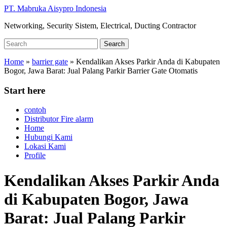
Skip
PT. Mabruka Aisypro Indonesia
to
Networking, Security Sistem, Electrical, Ducting Contractor
main
content
Search
Search
for:
Home
»
barrier gate
»
Kendalikan Akses Parkir Anda di Kabupaten
Bogor, Jawa Barat: Jual Palang Parkir Barrier Gate Otomatis
Start here
contoh
Distributor Fire alarm
Home
Hubungi Kami
Lokasi Kami
Profile
Kendalikan Akses Parkir Anda
di Kabupaten Bogor, Jawa
Barat: Jual Palang Parkir