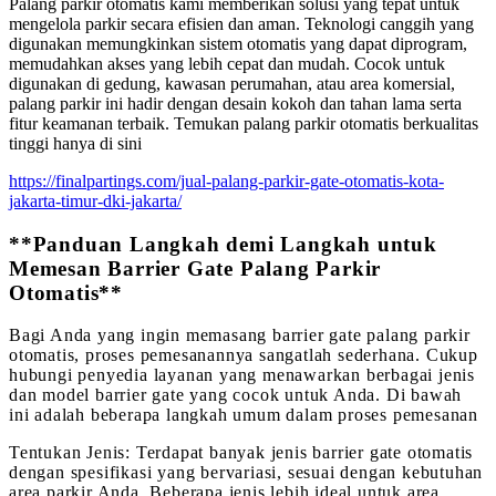
Palang parkir otomatis kami memberikan solusi yang tepat untuk
mengelola parkir secara efisien dan aman. Teknologi canggih yang
digunakan memungkinkan sistem otomatis yang dapat diprogram,
memudahkan akses yang lebih cepat dan mudah. Cocok untuk
digunakan di gedung, kawasan perumahan, atau area komersial,
palang parkir ini hadir dengan desain kokoh dan tahan lama serta
fitur keamanan terbaik. Temukan palang parkir otomatis berkualitas
tinggi hanya di sini
https://finalpartings.com/jual-palang-parkir-gate-otomatis-kota-
jakarta-timur-dki-jakarta/
**Panduan Langkah demi Langkah untuk
Memesan Barrier Gate Palang Parkir
Otomatis**
Bagi Anda yang ingin memasang barrier gate palang parkir
otomatis, proses pemesanannya sangatlah sederhana. Cukup
hubungi penyedia layanan yang menawarkan berbagai jenis
dan model barrier gate yang cocok untuk Anda. Di bawah
ini adalah beberapa langkah umum dalam proses pemesanan
Tentukan Jenis: Terdapat banyak jenis barrier gate otomatis
dengan spesifikasi yang bervariasi, sesuai dengan kebutuhan
area parkir Anda. Beberapa jenis lebih ideal untuk area