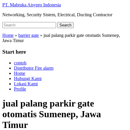
Skip
PT. Mabruka Aisypro Indonesia
to
Networking, Security Sistem, Electrical, Ducting Contractor
main
content
Search
Search
for:
Home
»
barrier gate
»
jual palang parkir gate otomatis Sumenep,
Jawa Timur
Start here
contoh
Distributor Fire alarm
Home
Hubungi Kami
Lokasi Kami
Profile
jual palang parkir gate
otomatis Sumenep, Jawa
Timur