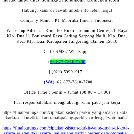
Hubungi kami di bawah untuk info lebih lanjut
Company Name : PT Mabruka Inovasi Indonesia
Workshop Adrress : Komplek Ruko paramount Center, Jl. Raya
Klp. Dua Jl. Boulevard Raya Gading Serpong No.8, Klp. Dua,
Kec. Klp. Dua, Kabupaten Tangerang, Banten 15810
Call / SMS / Whatsapp :
+
62 877-7810-7700
|
| (021) 59991917 |
| (WA)
+62 877-7810-7700
Office Time : Senin – Jumat (08.00 – 17.00)
Fast respon silahkan menghubungi kami pada jam kerja
https://finalpartings.com/ciptakan-sistem-parkir-yang-aman-di-kota-
jakarta-selatan-dki-jakarta-jual-palang-parkir-barrier-gate-otomatis/
https://finalpartings.com/ciptakan-sistem-parkir-yang-aman-di-kota-
jakarta-selatan-dki-jakarta-jual-palang-parkir-barrier-gate-otomatis/