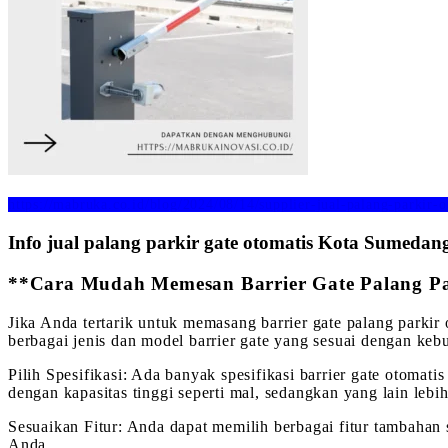
https://mabruka.co.id/blog/2024/08/14/supplier-jual-palang-parkir-
Info jual palang parkir gate otomatis Kota Sumedan
**Cara Mudah Memesan Barrier Gate Palang Par
Jika Anda tertarik untuk memasang barrier gate palang parki
berbagai jenis dan model barrier gate yang sesuai dengan k
Pilih Spesifikasi: Ada banyak spesifikasi barrier gate otomat
dengan kapasitas tinggi seperti mal, sedangkan yang lain lebih
Sesuaikan Fitur: Anda dapat memilih berbagai fitur tambahan s
Anda