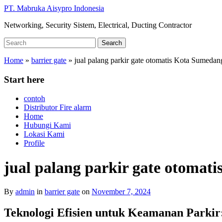
Skip
PT. Mabruka Aisypro Indonesia
to
Networking, Security Sistem, Electrical, Ducting Contractor
main
content
Search
Search
for:
Home
»
barrier gate
»
jual palang parkir gate otomatis Kota Sumedan
Start here
contoh
Distributor Fire alarm
Home
Hubungi Kami
Lokasi Kami
Profile
jual palang parkir gate otomat
By
admin
in
barrier gate
on
November 7, 2024
Teknologi Efisien untuk Keamanan Parkir: