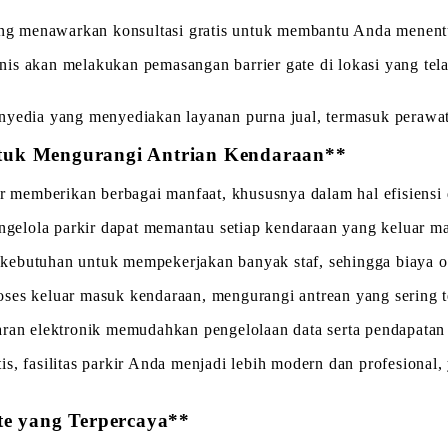
g menawarkan konsultasi gratis untuk membantu Anda menentu
is akan melakukan pemasangan barrier gate di lokasi yang tel
nyedia yang menyediakan layanan purna jual, termasuk perawata
tuk Mengurangi Antrian Kendaraan**
kir memberikan berbagai manfaat, khususnya dalam hal efisiens
elola parkir dapat memantau setiap kendaraan yang keluar ma
kebutuhan untuk mempekerjakan banyak staf, sehingga biaya op
ses keluar masuk kendaraan, mengurangi antrean yang sering te
aran elektronik memudahkan pengelolaan data serta pendapatan 
, fasilitas parkir Anda menjadi lebih modern dan profesional, 
te yang Terpercaya**