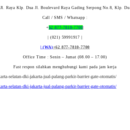
Jl. Raya Klp. Dua Jl. Boulevard Raya Gading Serpong No.8, Klp. Du
Call / SMS / Whatsapp :
+
62 877-7810-7700
|
| (021) 59991917 |
| (WA)
+62 877-7810-7700
Office Time : Senin – Jumat (08.00 – 17.00)
Fast respon silahkan menghubungi kami pada jam kerja
rta-selatan-dki-jakarta-jual-palang-parkir-barrier-gate-otomatis/
rta-selatan-dki-jakarta-jual-palang-parkir-barrier-gate-otomatis/