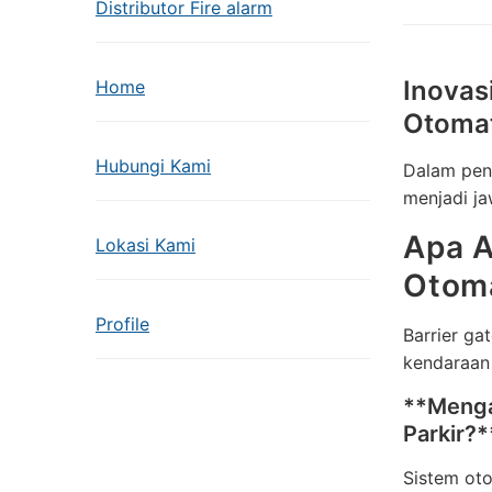
Distributor Fire alarm
Inovas
Home
Otomat
Hubungi Kami
Dalam peng
menjadi ja
Apa A
Lokasi Kami
Otom
Profile
Barrier ga
kendaraan 
**Mengap
Parkir?*
Sistem oto