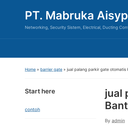
PT. Mabruka Aisyp
Networking, Security Sistem, Electrical, Ducting Con
Home
»
barrier gate
»
jual palang parkir gate otomatis
jual
Start here
Ban
contoh
By
admin