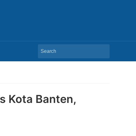
Search
for:
is Kota Banten,