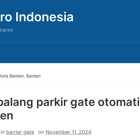
ro Indonesia
tractor
 Kota Banten, Banten
 palang parkir gate otomat
ten
in
barrier gate
on
November 11, 2024