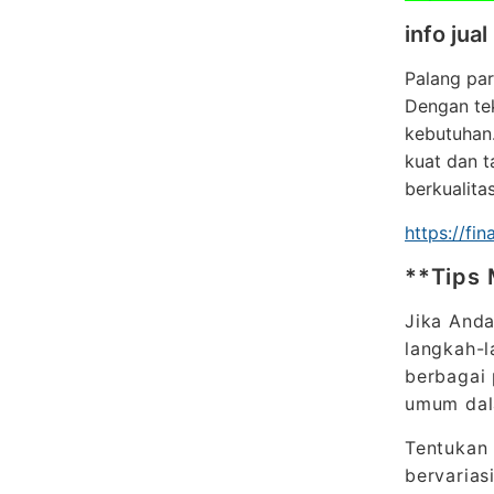
info jua
Palang par
Dengan tek
kebutuhan.
kuat dan t
berkualita
https://fi
**Tips 
Jika And
langkah-
berbagai 
umum dal
Tentukan
bervarias