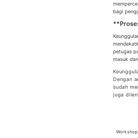
mempercep
bagi pengg
**Prose
Keunggulan
mendekatka
petugas pa
masuk dan
Keunggula
Dengan ad
sudah men
juga dile
Workshop 