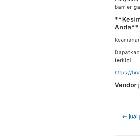
barrier g
**Kesim
Anda*
Keamanan
Dapatkan 
terkini
https://fi
Vendor j
←
jual