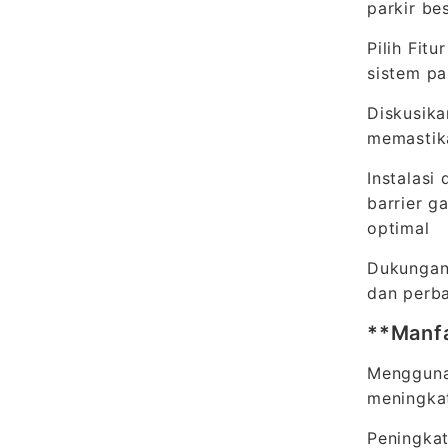
parkir be
Pilih Fit
sistem pa
Diskusika
memastika
Instalasi
barrier g
optimal
Dukungan
dan perba
**Manfa
Menggunak
meningka
Peningka