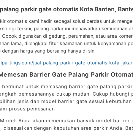
l palang parkir gate otomatis Kota Banten, Bant
kir otomatis kami hadir sebagai solusi cerdas untuk mengel
nologi terkini, palang parkir ini menawarkan kemudahan 
 Cocok digunakan di gedung, perumahan, atau area komersia
ahan lama, dilengkapi fitur keamanan untuk kenyamanan p
s dengan harga yang bersaing hanya di sini
nalpartings.com/jual-palang-parkir-gate-otomatis-kota-jakar
Memesan Barrier Gate Palang Parkir Otomat
a berminat untuk memasang barrier gate palang park
langkah pemesanannya cukup mudah! Cukup hubungi 
pilihan jenis dan model barrier gate sesuai kebutuha
am proses pemesanan
 Model: Anda akan menemukan banyak model barrier g
i, disesuaikan dengan kebutuhan area parkir Anda. Be