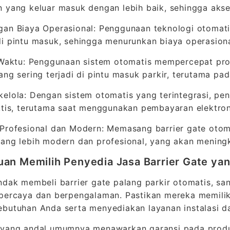
 yang keluar masuk dengan lebih baik, sehingga akse
an Biaya Operasional: Penggunaan teknologi otomat
i pintu masuk, sehingga menurunkan biaya operasion
 Waktu: Penggunaan sistem otomatis mempercepat pr
ang sering terjadi di pintu masuk parkir, terutama pa
elola: Dengan sistem otomatis yang terintegrasi, pen
ktis, terutama saat menggunakan pembayaran elektron
Profesional dan Modern: Memasang barrier gate otom
ang lebih modern dan profesional, yang akan meningk
an Memilih Penyedia Jasa Barrier Gate y
ndak membeli barrier gate palang parkir otomatis, sa
percaya dan berpengalaman. Pastikan mereka memiliki
ebutuhan Anda serta menyediakan layanan instalasi 
 yang andal umumnya menawarkan garansi pada prod