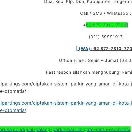
Dua, Kec. Klp. Dua, Kabupaten Tangera
Call / SMS / Whatsapp :
+
62 877-7810-7700
|
| (021) 59991917 |
| (WA)
+62 877-7810-77
Office Time : Senin – Jumat (08.0
Fast respon silahkan menghubungi kami
nalpartings.com/ciptakan-sistem-parkir-yang-aman-di-kota-j
te-otomatis/
nalpartings.com/ciptakan-sistem-parkir-yang-aman-di-kota-j
te-otomatis/
bruka.co.id/jual-palang-parkir-barrier-gate-pintu-otomatis/