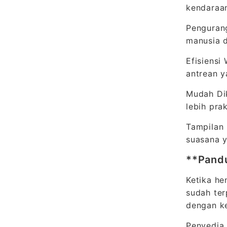
kendaraan
Pengurang
manusia d
Efisiensi
antrean y
Mudah Dik
lebih pra
Tampilan 
suasana y
**Pandu
Ketika he
sudah ter
dengan k
Penyedia