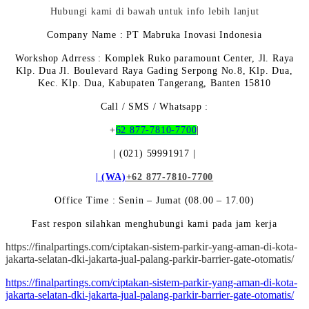
Hubungi kami di bawah untuk info lebih lanjut
Company Name : PT Mabruka Inovasi Indonesia
Workshop Adrress : Komplek Ruko paramount Center, Jl. Raya
Klp. Dua Jl. Boulevard Raya Gading Serpong No.8, Klp. Dua,
Kec. Klp. Dua, Kabupaten Tangerang, Banten 15810
Call / SMS / Whatsapp :
+
62 877-7810-7700
|
| (021) 59991917 |
| (WA)
+62 877-7810-7700
Office Time : Senin – Jumat (08.00 – 17.00)
Fast respon silahkan menghubungi kami pada jam kerja
https://finalpartings.com/ciptakan-sistem-parkir-yang-aman-di-kota-
jakarta-selatan-dki-jakarta-jual-palang-parkir-barrier-gate-otomatis/
https://finalpartings.com/ciptakan-sistem-parkir-yang-aman-di-kota-
jakarta-selatan-dki-jakarta-jual-palang-parkir-barrier-gate-otomatis/