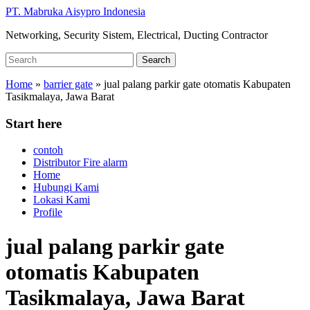
Skip
PT. Mabruka Aisypro Indonesia
to
Networking, Security Sistem, Electrical, Ducting Contractor
main
content
Search
Search
for:
Home
»
barrier gate
»
jual palang parkir gate otomatis Kabupaten
Tasikmalaya, Jawa Barat
Start here
contoh
Distributor Fire alarm
Home
Hubungi Kami
Lokasi Kami
Profile
jual palang parkir gate
otomatis Kabupaten
Tasikmalaya, Jawa Barat